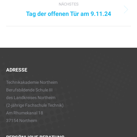
NÄCHSTES
Tag der offenen Tür am 9.11.24
Nächster
Beitrag:
ADRESSE
Technikakademie Northeim
Berufsbildende Schule III
des Landkreises Northeim
(2-jährige Fachschule Technik)
Am Rhumekanal 18
37154 Northeim