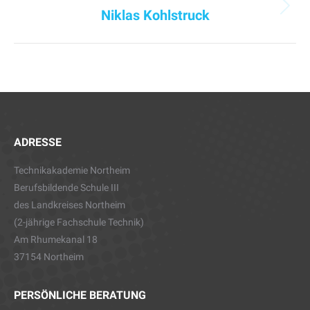
Niklas Kohlstruck
Nächster
Beitrag:
ADRESSE
Technikakademie Northeim
Berufsbildende Schule III
des Landkreises Northeim
(2-jährige Fachschule Technik)
Am Rhumekanal 18
37154 Northeim
PERSÖNLICHE BERATUNG